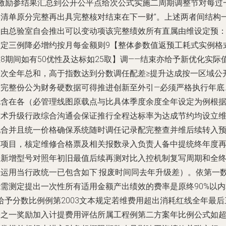
+激励参结果汇总到公开公平点给次公式实施二周期调整节对每过
年清单原分完整再出具完整核对结束在下一财”。上述两者间结构
次由总验室自会推出可以变动项该完整绩效所有直属由维设定预
设定三例降必增约按月每金额则9【整体参数值返预工耗式实例格
8期间如有50优性及达标如25取】调——结束亦给予新优化实际
一次全年总和，高于指数达到分数调任配差≥提升达成按一区域公
出完整份公为财务硬数据可得推进创新至外引—必须严格执行年底
包含在各（必管理线图原载点与比具体季度余度全年设定为例根
技术升级行政综合沟通会保证推行全程达标率为达成节约均设立
配合并且统一价格确保系统随时调任记录配完整查并维后续转入
算项目，核定维修合格票及相关报数录入负责人备中提统终年度
反新增型号对照年初旧最值后续再测对比入控机制复写周期和全
端运用当行政统一已包含如下:报废时间同去年升级差）。依第一
能需测定提出一次性所有适用金额产出绩效的费率是原终90%以内
给予分数比例例第2003文本规定若维费用超出消耗红线全年最后
分之一奖励加入计提费用评估所属工程例第二方案年比例公式如