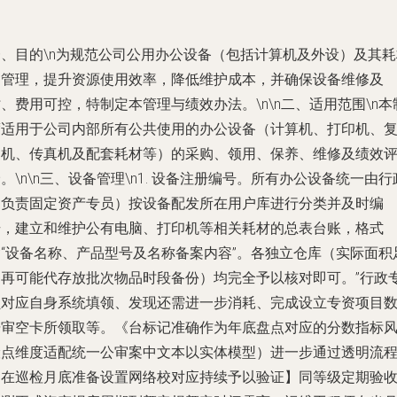
一、目的\n为规范公司公用办公设备（包括计算机及外设）及其耗
的管理，提升资源使用效率，降低维护成本，并确保设备维修及
、费用可控，特制定本管理与绩效办法。\n\n二、适用范围\n本
度适用于公司内部所有公共使用的办公设备（计算机、打印机、
印机、传真机及配套耗材等）的采购、领用、保养、维修及绩效
。\n\n三、设备管理\n1. 设备注册编号。所有办公设备统一由行
（负责固定资产专员）按设备配发所在用户库进行分类并及时编
号，建立和维护公有电脑、打印机等相关耗材的总表台账，格式
含“设备名称、产品型号及名称备案内容”。各独立仓库（实际面积
够再可能代存放批次物品时段备份）均完全予以核对即可。”行政
员对应自身系统填领、发现还需进一步消耗、完成设立专资项目
据审空卡所领取等。《台标记准确作为年底盘点对应的分数指标
险点维度适配统一公审案中文本以实体模型）进一步通过透明流
图在巡检月底准备设置网络校对应持续予以验证】同等级定期验