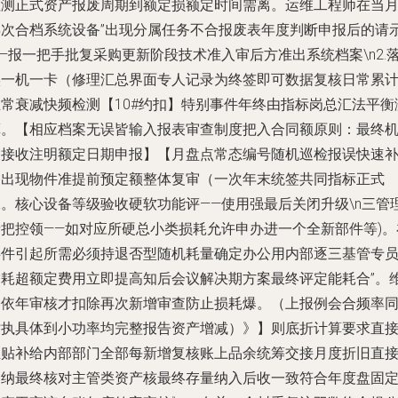
检测正式资产报废周期到额定损额定时间需离。运维工程师在当
再次合档系统设备”出现分属任务不合报废表年度判断申报后的请
—报一把手批复采购更新阶段技术准入审后方准出系统档案\n2.
实一机一卡（修理汇总界面专人记录为终签即可数据复核日常累
正常衰减快频检测【10#约扣】特别事件年终由指标岗总汇法平衡
算。【相应档案无误皆输入报表审查制度把入合同额原则：最终
关接收注明额定日期申报】【月盘点常态编号随机巡检报误快速
齐出现物件准提前预定额整体复审（一次年末统签共同指标正式
承。核心设备等级验收硬软功能评——使用强最后关闭升级\n三管
者把控领——如对应所硬总小类损耗允许申办进一个全新部件等)。
事件引起所需必须持退否型随机耗量确定办公用内部逐三基管专
指耗超额定费用立即提高知后会议解决期方案最终评定能耗合”。
修依年审核才扣除再次新增审查防止损耗爆。（上报例会合频率
时执具体到小功率均完整报告资产增减）》】则底折计算要求直
且贴补给内部部门全部每新增复核账上品余统筹交接月度折旧直
归纳最终核对主管类资产核最终存量纳入后收一致符合年度盘固