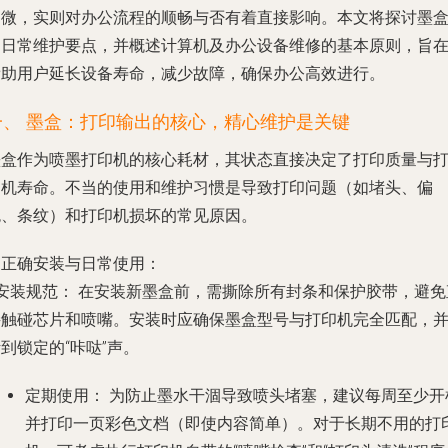
细微，实则对办公流程的顺畅与否有着直接影响。本文将探讨墨
的日常维护要点，并概述计算机及办公设备维修的基本原则，旨
帮助用户延长设备寿命，减少故障，确保办公高效进行。
一、 墨盒：打印输出的核心，精心维护是关键
墨盒作为喷墨打印机的核心耗材，其状态直接决定了打印质量与
印机寿命。不当的使用和维护习惯是导致打印问题（如堵头、偏
色、条纹）和打印机损坏的常见原因。
. 正确安装与日常使用：
安装规范：
在安装新墨盒前，需撕除所有封条和保护胶带，避免
接触碰芯片和喷嘴。安装时应确保墨盒型号与打印机完全匹配，
到锁定的“咔哒”声。
定期使用：
为防止墨水干涸导致喷头堵塞，建议每周至少开
并打印一页彩色文档（即使内容简单）。对于长期不用的打