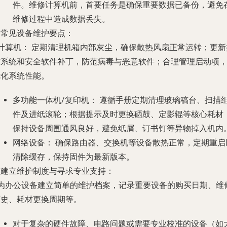
件。维修计算机前，首要任务是确保重要数据已备份，避免
维修过程中造成数据丢失。
. 常见设备维护要点：
计算机：
定期清理机箱内部灰尘，确保散热风扇正常运转；更新
作系统和安全软件补丁，防范病毒与恶意软件；合理管理启动项
优化系统性能。
多功能一体机/复印机：
遵循手册定期清理玻璃稿台、扫描
件及进纸滚轮；根据提示及时更换硒鼓、定影辊等核心耗材
保持设备周围通风良好，避免纸屑、订书钉等异物掉入机内
网络设备：
确保路由器、交换机等设备散热正常，定期重启
清除缓存，保持固件为最新版本。
. 建立维护制度与寻求专业支持：
- 为办公设备建立简单的维护档案，记录重要设备的购买日期、维
历史、耗材更换周期等。
对于复杂的硬件故障、电路问题或需要专业校准的设备（如