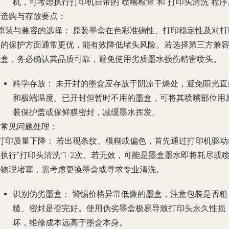
机，可考虑执行打印机自带的“喷嘴检查”和“打印头清洗”程序
. 选购与存放要点：
原装与兼容的选择：
原装墨盒在色彩准确性、打印稳定性及对打
头的保护方面通常更优，能有效降低堵头风险。若选择第三方兼
墨盒，务必确认其品质可靠，避免使用劣质墨水损伤精密喷头。
科学存放：
未开封的墨盒应存放于阴凉干燥处，避免阳光直
和极端温度。已开封但暂时不用的墨盒，可将其喷嘴部位用
装保护盖或保鲜膜密封，减缓墨水挥发。
. 常见问题处理：
打印质量下降：
若出现条纹、模糊或偏色，首先通过打印机驱动
执行“打印头清洗”1-2次。若无效，可能是墨盒墨水即将耗尽或
头物理堵塞，需考虑更换墨盒或寻求专业清洗。
识别伪劣墨盒：
警惕价格异常低廉的墨盒，注意包装是否粗
糙、密封是否完好。使用伪劣墨盒极易导致打印头永久性损
坏，维修成本远高于墨盒本身。